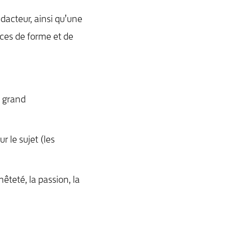
acteur, ainsi qu’une
nces de forme et de
s grand
r le sujet (les
nêteté, la passion, la