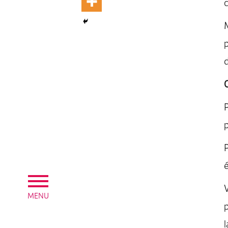
c
M
p
d
P
p
P
é
V
MENU
p
l