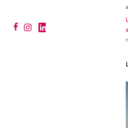
a
L
a
m