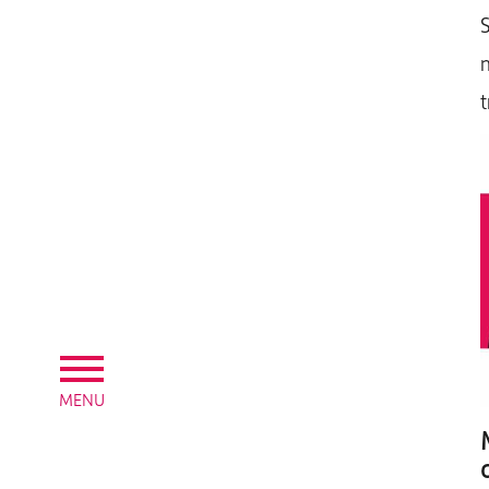
S
m
t
MENU